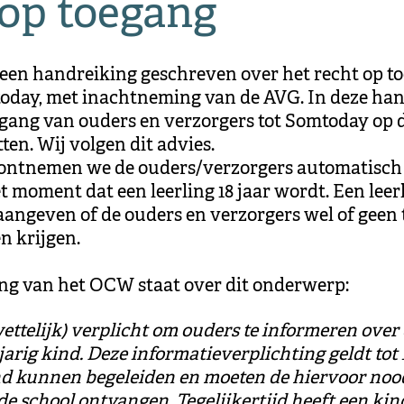
op toegang
een handreiking geschreven over het recht op t
today, met inachtneming van de AVG. In deze ha
gang van ouders en verzorgers tot Somtoday op d
tten. Wij volgen dit advies.
ontnemen we de ouders/verzorgers automatisch 
 moment dat een leerling 18 jaar wordt. Een lee
f aangeven of de ouders en verzorgers wel of geen
 krijgen.
ing van het OCW staat over dit onderwerp:
wettelijk) verplicht om ouders te informeren ove
arig kind. Deze informatieverplichting geldt tot 
d kunnen begeleiden en moeten de hiervoor noo
de school ontvangen. Tegelijkertijd heeft een kin