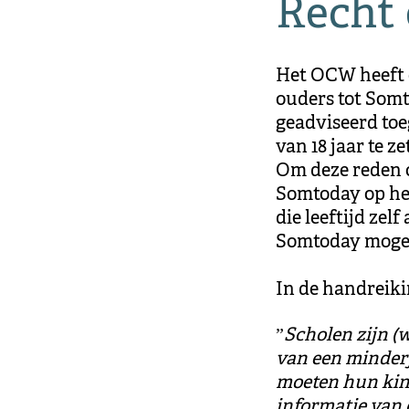
Recht 
Het OCW heeft 
ouders tot Som
geadviseerd toe
van 18 jaar te ze
Om deze reden 
Somtoday op het
die leeftijd zel
Somtoday mogen
In de handreik
”
Scholen zijn (
van een minderj
moeten hun kin
informatie van 