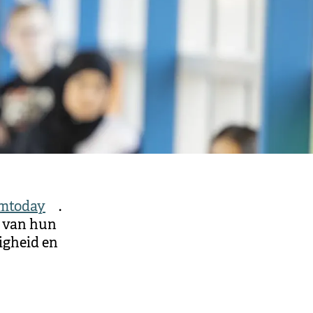
mtoday
.
n van hun
igheid en