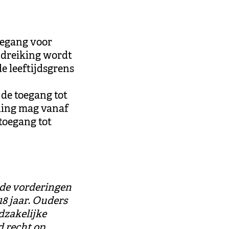
oegang voor
ndreiking wordt
e leeftijdsgrens
de toegang tot
rling mag vanaf
 toegang tot
r de vorderingen
18 jaar
.
Ouders
dzakelijke
d recht op