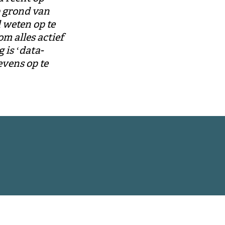
p grond van
 weten op te
m alles actief
 is ‘data-
evens op te