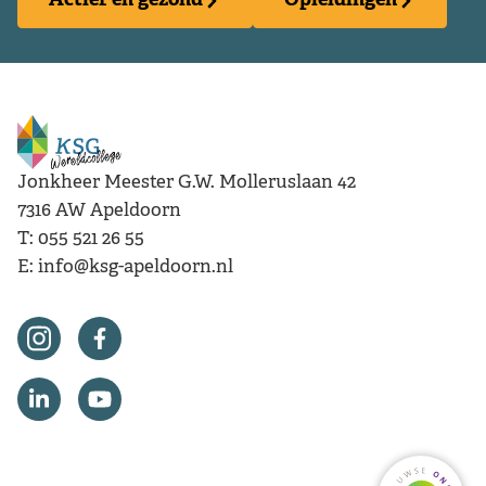
Actief en gezond
Opleidingen
Jonkheer Meester G.W. Molleruslaan 42
7316 AW
Apeldoorn
T:
055 521 26 55
E:
info@ksg-apeldoorn.nl