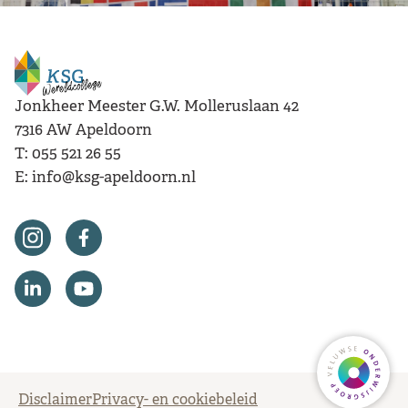
Jonkheer Meester G.W. Molleruslaan 42
7316 AW
Apeldoorn
T:
055 521 26 55
E:
info@ksg-apeldoorn.nl
Ga naar
Disclaimer
Privacy- en cookiebeleid